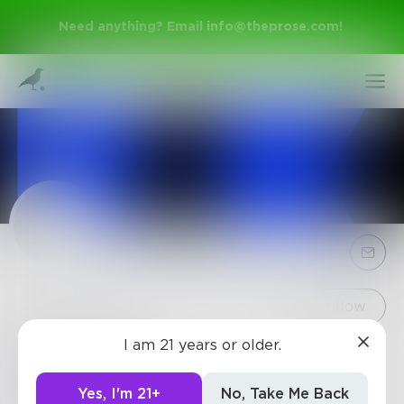
Need anything? Email
info@theprose.com
!
Sign Up
Follow
I am 21 years or older.
evanindo
Log In
https://renunganhariankatolik.org
situs berita dan
Yes, I'm 21+
No, Take Me Back
informasi Katolik online yang didirikan pada tahun