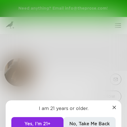
Need anything? Email
info@theprose.com
!
Sign Up
Follow
I am 21 years or older.
soikeotue
Log In
Theo dõi những tin tức, sự kiện và kết quả thể thao
Yes, I'm 21+
No, Take Me Back
thế giới mới nhất tại soikeobongdavn.