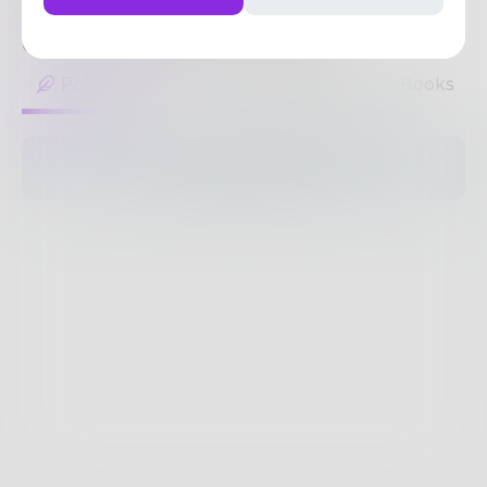
https://soikeobdvn.com/
0
Posts
•
0
Followers
•
7
Following
Posts
Likes
Challenges
Books
The pages are empty